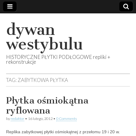
dywan
westybulu
HISTORYCZNE PŁYTKI PODŁOGOWE repliki +
rekonstrukcje
TAG:
ZABYTKOWA PŁYTKA
Płytka ośmiokątna
ryflowana
by
redaktor
•
16 lutego, 2012
•
0 Comments
Replika zabytkowej płytki ośmiokątnej z przełomu 19 i 20 w.