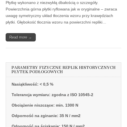
Płytkę wykonano z niezwykłą dbałością o szczegóły.
Powierzchnia górna płytki ryflowana jak w oryginalne – zwraca
uwagę symetryczny układ tłoczenia wzoru przy krawędziach
płytki. Głębokość tłocznia wzoru na powierzchni repliki…
Read more →
PARAMETRY FIZYCZNE REPLIK HISTORYCZNYCH
PŁYTEK PODŁOGOWYCH
Nasiąkliwość: < 0,5 %
Tolerancja wymiaru: zgodna z ISO 10545-2
Obciążenie niszczące: min. 1300 N
Odporność na zginanie: 35 N / mm2
Odporność na ściskanie: 150 N / mm2