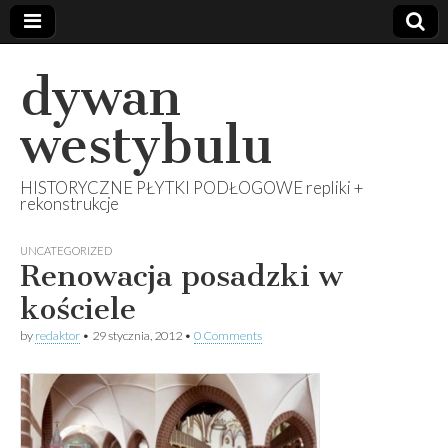
dywan
westybulu
HISTORYCZNE PŁYTKI PODŁOGOWE repliki +
rekonstrukcje
UNCATEGORIZED
Renowacja posadzki w
kościele
by
redaktor
•
29 stycznia, 2012
•
0 Comments